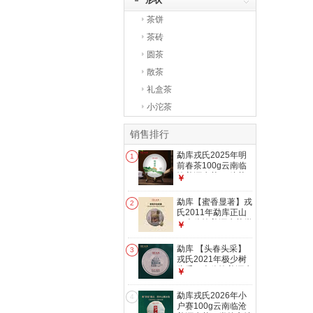
形状
茶饼
茶砖
圆茶
散茶
礼盒茶
小沱茶
销售排行
勐库戎氏2025年明
1
前春茶100g云南临
沧普洱生茶 口粮茶
￥
办公室 自己喝 100g
勐库【蜜香显著】戎
2
氏2011年勐库正山
云南临沧普洱生茶饼
￥
300g干仓口粮
勐库 【头春头采】
3
戎氏2021年极少树
头采云南临沧普洱生
￥
茶饼100g干仓
勐库戎氏2026年小
4
户赛100g云南临沧