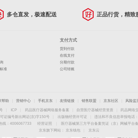
多仓直发，极速配送
正品行货，精致
支付方式
货到付款
在线支付
询
分期付款
标准
公司转账
家帮助
|
营销中心
|
手机京东
|
友情链接
|
销售联盟
|
京东社区
|
风险监
4号
|
ICP
|
药品医疗器械网络服务备案
|
自营医疗器械经营资质
|
药品网络
可证编号新出网证(京)字150号
|
出版物经营许可证
|
违法和不良信息举报电话：40
线：4006067733
经营证照
|
医疗器械第三方平台备案凭证（京）网械平台备字（
京东旗下网站：
京东钱包
|
京东云