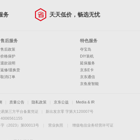
服务
天天低价，畅选无忧
售后服务
特色服务
售后政策
夺宝岛
价格保护
DIY装机
退款说明
延保服务
返修/退换货
京东E卡
取消订单
京东通信
京鱼座智能
测
|
质量公告
|
隐私政策
|
京东公益
|
Media & IR
交易第三方平台备案凭证
|
新出发京零 字第大120007号
06561155
2023）第00013号
|
营业执照
|
增值电信业务经营许可证