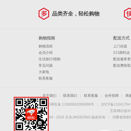
品类齐全，轻松购物
购物指南
配送方式
购物流程
上门自提
会员介绍
211限时达
生活旅行/团购
配送服务查
常见问题
配送费收取
大家电
联系客服
关于我们
|
联系我们
|
联系客服
|
合作招商
|
商
京公网安备 11000002000088号
|
京ICP备1104170
互联网出版许
Copyright © 2004 -
2026
京东JINGDONG 版权所有
|
消费者维权热
手机扫一扫，劲爆优