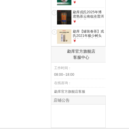
普洱生茶一类核心地
￥
块古树纯料 小户赛
500g拍5发6到手6
勐库戎氏2025年博
5
片
君熟茶云南临沧普洱
罐装礼品100克
￥
勐库【罐装春茶】戎
6
氏2021年极少树头
采普洱 生茶小饼
￥
4g*10片/罐
勐库官方旗舰店
客服中心
工作时间：
08:00--18:00
在线咨询：
勐库官方旗舰店客服
店铺公告