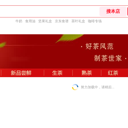
牛奶
食用油
坚果礼盒
京东食谱
茶叶礼盒
咖啡专场
努力加载中，请稍后...