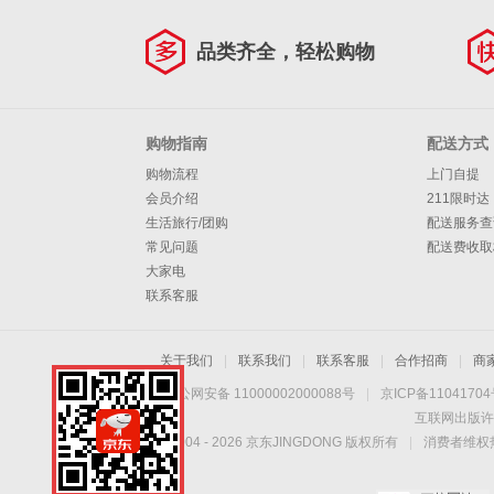
品类齐全，轻松购物
购物指南
配送方式
购物流程
上门自提
会员介绍
211限时达
生活旅行/团购
配送服务查
常见问题
配送费收取
大家电
联系客服
关于我们
|
联系我们
|
联系客服
|
合作招商
|
商
京公网安备 11000002000088号
|
京ICP备1104170
互联网出版许
Copyright © 2004 -
2026
京东JINGDONG 版权所有
|
消费者维权热
手机扫一扫，劲爆优