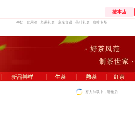
牛奶
食用油
坚果礼盒
京东食谱
茶叶礼盒
咖啡专场
努力加载中，请稍后...