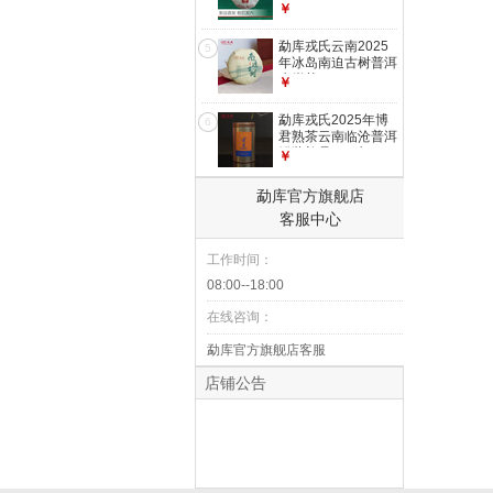
普洱生茶一类核心地
￥
块古树纯料 小户赛
500g拍5发6到手6
勐库戎氏云南2025
5
片
年冰岛南迫古树普洱
生饼茶100g 100g
￥
勐库戎氏2025年博
6
君熟茶云南临沧普洱
罐装礼品100克
￥
勐库官方旗舰店
客服中心
工作时间：
08:00--18:00
在线咨询：
勐库官方旗舰店客服
店铺公告