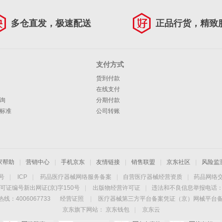
多仓直发，极速配送
正品行货，精致
支付方式
货到付款
在线支付
询
分期付款
标准
公司转账
家帮助
|
营销中心
|
手机京东
|
友情链接
|
销售联盟
|
京东社区
|
风险监
4号
|
ICP
|
药品医疗器械网络服务备案
|
自营医疗器械经营资质
|
药品网络
可证编号新出网证(京)字150号
|
出版物经营许可证
|
违法和不良信息举报电话：40
线：4006067733
经营证照
|
医疗器械第三方平台备案凭证（京）网械平台备字（
京东旗下网站：
京东钱包
|
京东云