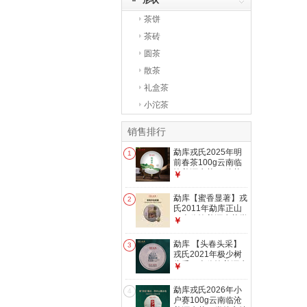
形状
茶饼
茶砖
圆茶
散茶
礼盒茶
小沱茶
销售排行
勐库戎氏2025年明
1
前春茶100g云南临
沧普洱生茶 口粮茶
￥
办公室 自己喝 100g
勐库【蜜香显著】戎
2
氏2011年勐库正山
云南临沧普洱生茶饼
￥
300g干仓口粮
勐库 【头春头采】
3
戎氏2021年极少树
头采云南临沧普洱生
￥
茶饼100g干仓
勐库戎氏2026年小
4
户赛100g云南临沧