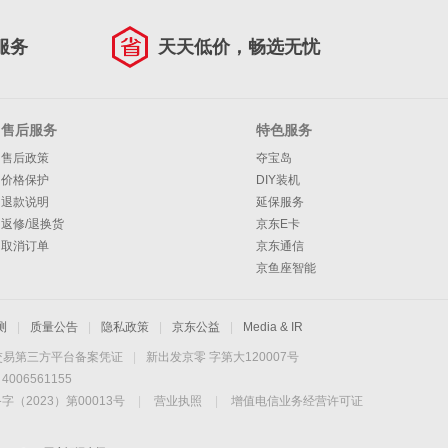
服务
天天低价，畅选无忧
售后服务
特色服务
售后政策
夺宝岛
价格保护
DIY装机
退款说明
延保服务
返修/退换货
京东E卡
取消订单
京东通信
京鱼座智能
测
|
质量公告
|
隐私政策
|
京东公益
|
Media & IR
交易第三方平台备案凭证
|
新出发京零 字第大120007号
06561155
2023）第00013号
|
营业执照
|
增值电信业务经营许可证